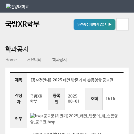
본문 바로가기
대메뉴 바로가기
국방XR학부
SW중심대학사업단 ▶
학과공지
Home
커뮤니티
학과공지
제목
[공모전안내] 2025 태안 방문의 해 숏폼영상 공모전
작성
등록
국방XR
2025-
조회
1616
학부
08-01
자
일
공고문(하반기)2025_태안_방문의_해_숏폼영
첨부
상_공모전.hwp