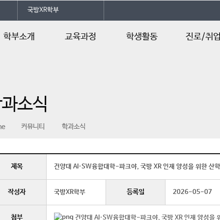
국방XR학부
학부소개
교육과정
학생활동
진로/취
인사말
교육과정
학생회소개
진로 및 자격
학과개요
교과목소개
학생활동
학과소식
교수소개
동아리소개
학과연혁
학과 SNS
me
커뮤니티
학과소식
찾아오시는 길
학과신문
학과웹툰
제목
건양대 AI·SW융합대학-파크야, 국방 XR 인재 양성을 위한 산
작성자
등록일
국방XR학부
2026-05-07
첨부
건양대 AI·SW융합대학-파크야, 국방 XR 인재 양성을 