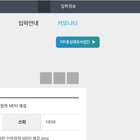
사
입학정보
이
트
맵
업
입학안내
커뮤니티
SW중심대학사업단 ▶
증
국방XR학부
공모전 안내
소개자료
학과공지
한눈에보는
학과소식
국방XR학부
언론속의 건양
학부Q&A
학협력 MOU 체결
조회
1858
위한 산학협력 MOU 체결.png