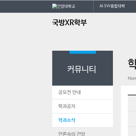
본문 바로가기
대메뉴 바로가기
AI∙SW융합대학
주
국방XR학부
메
뉴
커뮤니티
페이스북
인스타그램
print
Ho
공모전 안내
학과공지
학과소식
언론속의 건양